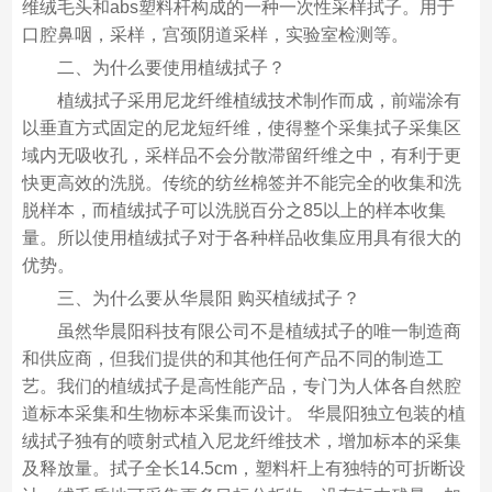
维绒毛头和abs塑料杆构成的一种一次性采样拭子。用于
口腔鼻咽，采样，宫颈阴道采样，实验室检测等。
二、为什么要使用植绒拭子？
植绒拭子采用尼龙纤维植绒技术制作而成，前端涂有
以垂直方式固定的尼龙短纤维，使得整个采集拭子采集区
域内无吸收孔，采样品不会分散滞留纤维之中，有利于更
快更高效的洗脱。传统的纺丝棉签并不能完全的收集和洗
脱样本，而植绒拭子可以洗脱百分之85以上的样本收集
量。所以使用植绒拭子对于各种样品收集应用具有很大的
优势。
三、为什么要从华晨阳 购买植绒拭子？
虽然华晨阳科技有限公司不是植绒拭子的唯一制造商
和供应商，但我们提供的和其他任何产品不同的制造工
艺。我们的植绒拭子是高性能产品，专门为人体各自然腔
道标本采集和生物标本采集而设计。 华晨阳独立包装的植
绒拭子独有的喷射式植入尼龙纤维技术，增加标本的采集
及释放量。拭子全长14.5cm，塑料杆上有独特的可折断设