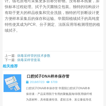
计。绒毛质地可采集更多目标分析物。没有标本残量，加
快标本过程处理。拭子为灭菌独立包装。独特的结构设计
有助于更大的样品收集和完全洗脱，独特的可折断设计更
方便样本采集后的保存和运输。华晨阳植绒拭子的高纯度
特性使其成为PCR、分子测定、法医应用等检测理想的植
绒拭子。
上一篇:
病毒采样管的技术参数
下一篇:
病毒采样管套装
相关推荐
口腔拭子DNA样本保存管
2018/07/23
6709
口腔拭子DNA样本保存管 华晨阳口腔拭子DNA样本
保存液：产品采用医疗专用的聚氨脂海绵/医用级纤维
为原材料，具有吸液性强、柔软洁净、发尘量低等优
点。采样拭子头可折断，使用方便。采用的物料对微