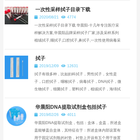
生物无毒害，...
一次性采样拭子目录下载
2020/08/21
4774
一次性采样拭子目录下载 华晨阳-十几年专注医疗采
样解决方案,华晨阳品牌采样拭子厂家,涉及采样系列
植绒拭子,咽拭子,口腔拭子,鼻拭子,一次性使用病毒采
样刊等.电话:0755-27393226 点击下载：一次性采样
拭子 ...
拭子
2019/12/09
12631
拭子有很多种，比如妇科拭子，男性拭子，女性是
子，口腔拭子，咽喉拭子，病毒拭子，DNA拭子，微
生物拭子，细菌拭子，塑料拭子，植绒拭子，海绵拭
子，布头拭子，拭子的型号太多了，所以请大家看看
如下几种介绍： ...
华晨阳DNA提取试剂盒包括拭子
2019/02/26
4011
华晨阳DNA提取试剂盒，包括：盒体，盒盖，所述盒
盖能够盖合盒体，其特征在于：所述盒体内部设置有
用于固定试剂瓶的衬垫，衬垫上开设有五个用于放置