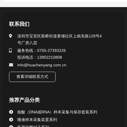
产品中心
联系我们
医用无菌采样拭子系列
深圳市宝安区新桥街道黄埔社区上南东路128号4
号厂房八层
一次性使用采样器系列
服务热线：0755-27393226
投诉电话：13802210808
微生物样本保存液（通用运输传媒介质）系列
info@huachenyang.com.cn
核酸（DNA&RNA）样本采集与保存套装系列
查看详细联系方式
唾液样本采集装置系列
推荐产品分类
核酸提取或纯化试剂
核酸（DNA或RNA）样本采集与保存套装系列
CHG消毒棉签系列
唾液样本采集装置系列