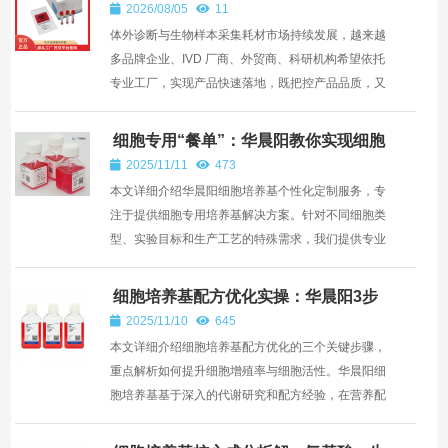
样拭子、棉签杆注塑、来料加工服务
2026/08/05
11
—— 深圳市华晨阳科技有限公司
体外诊断与生物样本采集耗材市场持续发展，越来越
多品牌企业、IVD 厂商、外贸商、科研机构希望依托
专业工厂，实现产品快速落地，既把控产品品质，又
控制研发...
细胞专用“餐单”：华晨阳教你实现细胞
培养基个性化定制
2025/11/11
473
本文详细介绍华晨阳细胞培养基个性化定制服务，专
注于提供细胞专用培养基解决方案。针对不同细胞类
型、实验目标和生产工艺的特殊需求，我们提供专业
的定制化...
细胞培养基配方优化实操：华晨阳3步
提升细胞增殖率与活性
2025/11/10
645
本文详细介绍细胞培养基配方优化的三个关键步骤，
重点解析如何提升细胞增殖率与细胞活性。华晨阳细
胞培养基基于深入的代谢研究和配方经验，在营养配
比、微环...