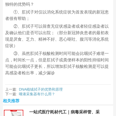
独特的优势吗？
①、肛拭子对仅以消化系统症状为首发表现的新冠患
者很有帮助；
②、肛拭子可以筛查无症状感染者或者轻症感染者以
及确认他们是否可以出院；（部分新冠肺炎患者的最初表
现是厌食、乏力、精神不好、恶心呕吐、腹泻等消化系统
症状）
③、虽然肛拭子核酸检测时间可能会比咽拭子难堪一
点，时间长一点，但是肛拭子或粪便样本的阳性持续时间
可能会比咽拭子更长，所以增加肛拭子核酸检测是可以提
高感染者检出率，减少漏诊
上一篇:
DNA植绒拭子的优势和原理
下一篇:
唾液采集器有什么用？
相关推荐
一站式医疗耗材代工｜病毒采样管、采