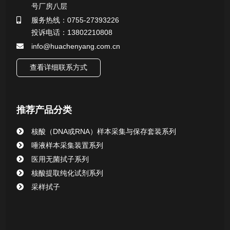
号厂房八层
一次性使用采样器系列
服务热线：0755-27393226
投诉电话：13802210808
微生物样本保存液（通用运输传媒介质）系列
info@huachenyang.com.cn
核酸（DNA&RNA）样本采集与保存套装系列
查看详细联系方式
唾液样本采集装置系列
推荐产品分类
核酸提取或纯化试剂
核酸（DNA或RNA）样本采集与保存套装系列
CHG消毒棉签系列
唾液样本采集装置系列
医用无菌拭子系列
清洁验证棉签系列
核酸提取纯化试剂系列
采样拭子
动物检测试剂