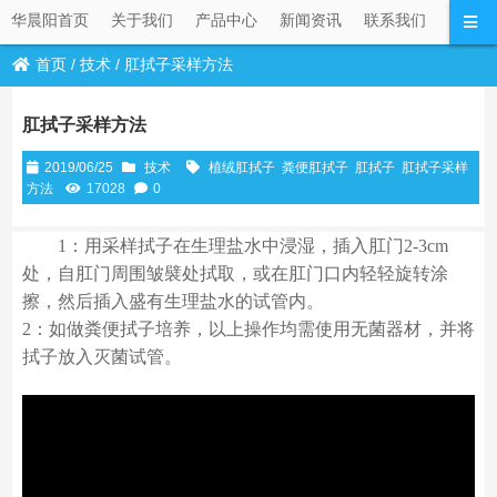
华晨阳首页
关于我们
产品中心
新闻资讯
联系我们
首页
/
技术
/
肛拭子采样方法
肛拭子采样方法
2019/06/25
技术
植绒肛拭子
粪便肛拭子
肛拭子
肛拭子采样
方法
17028
0
1：用采样拭子在生理盐水中浸湿，插入肛门2-3cm
处，自肛门周围皱襞处拭取，或在肛门口内轻轻旋转涂
擦，然后插入盛有生理盐水的试管内。
2：如做粪便拭子培养，以上操作均需使用无菌器材，并将
拭子放入灭菌试管。