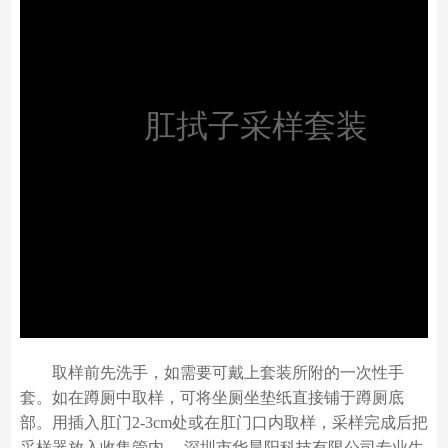
肛拭子采样套装
取样前先洗手，如需要可戴上套装所附的一次性手
套。如在蹲厕中取样，可将坐厕坐垫纸直接铺于蹲厕底
部。用插入肛门2-3cm处或在肛门口内取样，采样完成后把
采样器放入收集管内。 深圳市华晨阳科技有限公司专业生