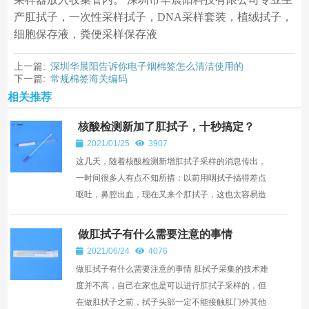
产肛拭子，一次性采样拭子，DNA采样套装，植绒拭子，
细胞保存液，粪便采样保存液
上一篇:
深圳华晨阳告诉你电子烟棉签怎么清洁使用的
下一篇:
常规棉签海关编码
相关推荐
核酸检测新加了肛拭子，十秒搞定？
2021/01/25
3907
这几天，随着核酸检测新增肛拭子采样的消息传出，
一时间很多人有点不知所措：以前用咽拭子搞得差点
呕吐，鼻腔出血，现在又来个肛拭子，这也太容易造
成尴尬场面了吧？其实关于肛拭子采样到底是什么场
景？需要多长...
做肛拭子有什么需要注意的事情
2021/06/24
4076
做肛拭子有什么需要注意的事情 肛拭子采集的技术难
度并不高，自己在家也是可以进行肛拭子采样的，但
在做肛拭子之前，拭子头部一定不能接触肛门外其他