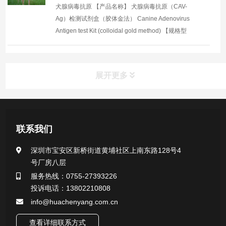
犬腺病毒抗原 【产品名称】 犬腺病毒抗原（CAV-
Ag）检测试剂盒（胶体金法） Canine Adenovirus
Antigen test Kit (colloidal gold method) 【规格型
号】 CY-G011-1，1T/盒 CY-G011-10，10T/盒 ...
展开更多
产品中心
联系我们
医用无菌采样拭子系列
深圳市宝安区新桥街道黄埔社区上南东路128号4
号厂房八层
一次性使用采样器系列
服务热线：0755-27393226
投诉电话：13802210808
微生物样本保存液（通用运输传媒介质）系列
info@huachenyang.com.cn
核酸（DNA&RNA）样本采集与保存套装系列
查看详细联系方式