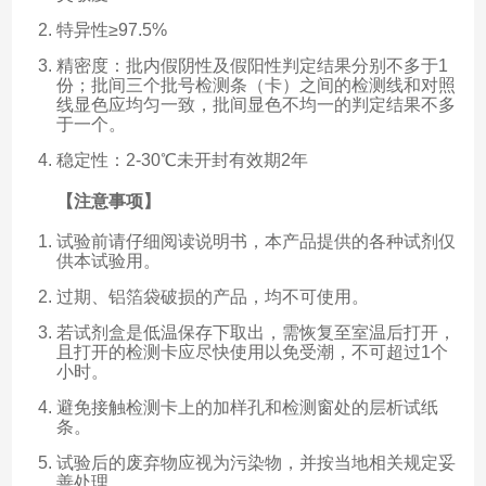
特异性≥97.5%
精密度：批内假阴性及假阳性判定结果分别不多于1
份；批间三个批号检测条（卡）之间的检测线和对照
线显色应均匀一致，批间显色不均一的判定结果不多
于一个。
稳定性：2-30℃未开封有效期2年
【注意事项】
试验前请仔细阅读说明书，本产品提供的各种试剂仅
供本试验用。
过期、铝箔袋破损的产品，均不可使用。
若试剂盒是低温保存下取出，需恢复至室温后打开，
且打开的检测卡应尽快使用以免受潮，不可超过1个
小时。
避免接触检测卡上的加样孔和检测窗处的层析试纸
条。
试验后的废弃物应视为污染物，并按当地相关规定妥
善处理。