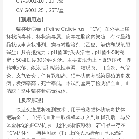
CY-G001-10，10T/盒
CY-G001-25，25T/盒
【预期用途】
猫杯状病毒（Feline Calicivirus，FCV）在分类上属
杯状病毒科、杯状病毒属。病毒在脑浆内繁殖，有时呈结
晶状或串珠状排列。病毒对脂溶剂（乙醚、氯仿和脱氧胆
碱盐）具有抵抗力；pH值3时失去活性，pH值4~5时稳
定；50摄氏度30分钟灭活。主要表现为上呼吸道症状，即
精神沉郁、浆液性和粘液性鼻漏、结膜炎、口腔炎、气管
炎、支气管炎，伴有双相热。猫杯状病毒感染是猫的多发
病，发病率高，死亡率低。本试剂盒用于检测猫全血、血
清或血浆中猫杯状病毒抗体。
【反应原理】
快速免疫层析检测技术，用于检测猫杯状病毒抗体。
把猫全血、血清或血浆中取得样本加入到加样孔后，与胶
体金标记的FCV抗原一起沿层析膜移动。若样品中存在
FCV抗体时，与检测线（T）上的抗原结合而显示酒红