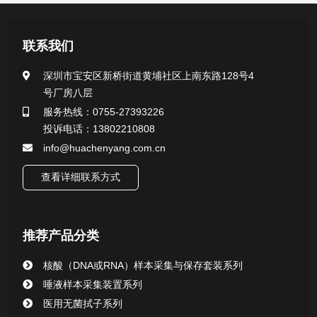
产品中心
联系我们
医用无菌采样拭子系列
深圳市宝安区新桥街道黄埔社区上南东路128号4
号厂房八层
一次性使用采样器系列
服务热线：0755-27393226
投诉电话：13802210808
微生物样本保存液（通用运输传媒介质）系列
info@huachenyang.com.cn
核酸（DNA&RNA）样本采集与保存套装系列
查看详细联系方式
唾液样本采集装置系列
推荐产品分类
核酸提取或纯化试剂
核酸（DNA或RNA）样本采集与保存套装系列
CHG消毒棉签系列
唾液样本采集装置系列
医用无菌拭子系列
清洁验证棉签系列