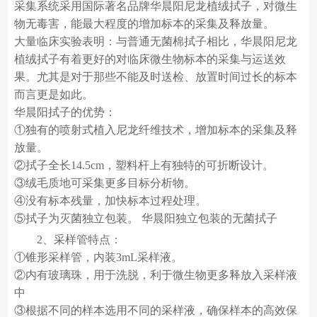
采集系统采用国际著名品牌华晨阳尼龙植绒拭子，对微生
物无毒害，能最大程度的增加标本的采集及释放量。
大量临床实验表明：与普通无菌棉拭子相比，华晨阳尼龙
植绒拭子有着更好的对临床微生物标本的采集与运送效
果。尤其是对于那些不能及时送检、放置时间过长的标本
而言更是如此。
华晨阳拭子的优势：
①独有的喷射式植入尼龙纤维技术，增加标本的采集及释
放量。
②拭子全长14.5cm，塑料杆上有独特的可折断设计。
③绒毛质地可采集更多目标分析物。
④没有标本残量，加快标本过程处理。
⑤拭子为灭菌独立包装。 华晨阳独立包装的无菌拭子
2、采样管特点：
①锥形采样管，内装3mL采样液。
②内有玻璃珠，用于洗脱，利于微生物更多释放入采样液
中
③根据不同的样本选用不同的采样液，确保样本的高效保