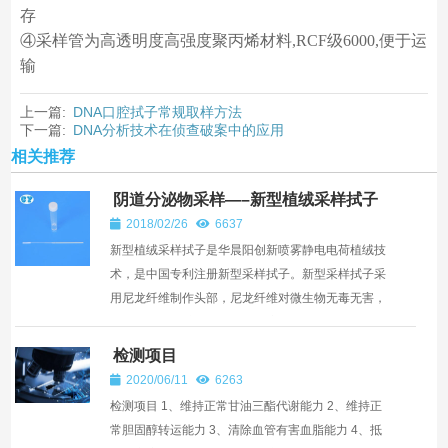
存
④采样管为高透明度高强度聚丙烯材料,RCF级6000,便于运
输
上一篇:
DNA口腔拭子常规取样方法
下一篇:
DNA分析技术在侦查破案中的应用
相关推荐
阴道分泌物采样—–新型植绒采样拭子
2018/02/26
6637
新型植绒采样拭子是华晨阳创新喷雾静电电荷植绒技
术，是中国专利注册新型采样拭子。新型采样拭子采
用尼龙纤维制作头部，尼龙纤维对微生物无毒无害，
垂直的尼龙纤维设计能最大程度的增加标本采集量及
释放量。 尼龙...
检测项目
2020/06/11
6263
检测项目 1、维持正常甘油三酯代谢能力 2、维持正
常胆固醇转运能力 3、清除血管有害血脂能力 4、抵