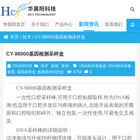
新闻资讯
华晨阳首页
关于我们
产品中心
联系我们
首页
/
技术
/
CY-98000基因检测采样盒
CY-98000基因检测采样盒
2018/05/28
技术
新闻
案例
DNA样本采集器
DNA样本采集
装置
基因采样盒
检测采样试剂盒
4756
0
CY-98000基因检测采样盒
一次性口腔采样棒,可用于口腔粘膜取样,作为DNA检
测;也适用于口腔并发症与疼痛的病人,去除牙齿表面的牙菌
斑和口腔组织和碎片。独立包装,一次性使用,可避免交叉感
染.
DNA采样棒的详细说明：
洁净海绵与环保PP杆物理连接，可脱落头设计，用于口腔