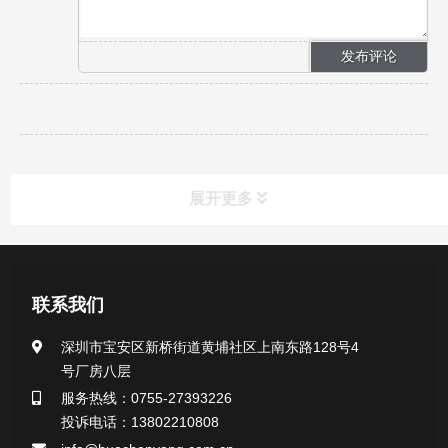
展开更多
产品中心
联系我们
医用无菌采样拭子系列
深圳市宝安区新桥街道黄埔社区上南东路128号4
号厂房八层
一次性使用采样器系列
服务热线：0755-27393226
投诉电话：13802210808
微生物样本保存液（通用运输传媒介质）系列