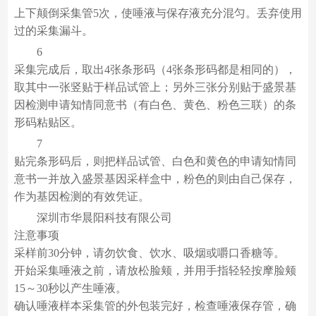
上下颠倒采集管5次，使唾液与保存液充分混匀。丢弃使用
过的采集漏斗。
6
采集完成后，取出4张条形码（4张条形码都是相同的），
取其中一张竖贴于样品试管上；另外三张分别贴于盛景基
因检测申请知情同意书（有白色、黄色、粉色三联）的条
形码粘贴区。
7
贴完条形码后，则把样品试管、白色和黄色的申请知情同
意书一并放入盛景基因采样盒中，粉色的则由自己保存，
作为基因检测的有效凭证。
深圳市华晨阳科技有限公司
注意事项
采样前30分钟，请勿饮食、饮水、吸烟或嚼口香糖等。
开始采集唾液之前，请放松脸颊，并用手指轻轻按摩脸颊
15～30秒以产生唾液。
确认唾液样本采集管的外包装完好，检查唾液保存管，确