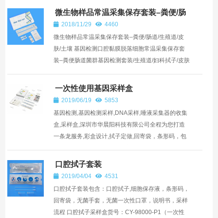
微生物样品常温采集保存套装–粪便/肠
道/生殖道/皮肤/土壤
2018/11/29
4460
微生物样品常温采集保存套装–粪便/肠道/生殖道/皮
肤/土壤 基因检测口腔黏膜脱落细胞常温采集保存套
装–粪便肠道菌群基因检测套装/生殖道/妇科拭子/皮肤
采样拭子/土壤拭子/法医DNA拭子 2018年末促销，0
元送！每人...
一次性使用基因采样盒
2019/06/19
5853
基因检测,基因检测采样,DNA采样,唾液采集器的收集
盒,采样盒,深圳市华晨阳科技有限公司全程为您打造
一条龙服务,彩盒设计,拭子定做,回寄袋，条形码，包
装盒，说明书,采样信息卡,欢迎咨询一次性使用基因
采样盒, ...
口腔拭子套装
2019/04/04
4531
口腔拭子套装包含：口腔拭子,细胞保存液，条形码，
回寄袋，无菌手套，无菌一次性口罩，说明书，采样
流程 口腔拭子采样盒货号：CY-98000-P1（一次性