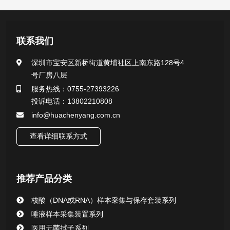
产品中心
联系我们
医用无菌采样拭子系列
深圳市宝安区新桥街道黄埔社区上南东路128号4
号厂房八层
一次性使用采样器系列
服务热线：0755-27393226
投诉电话：13802210808
微生物样本保存液（通用运输传媒介质）系列
info@huachenyang.com.cn
核酸（DNA&RNA）样本采集与保存套装系列
查看详细联系方式
唾液样本采集装置系列
推荐产品分类
核酸提取或纯化试剂
核酸（DNA或RNA）样本采集与保存套装系列
CHG消毒棉签系列
唾液样本采集装置系列
医用无菌拭子系列