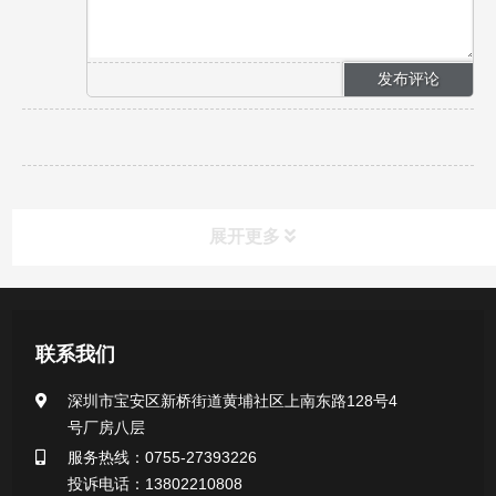
展开更多
新闻资讯
联系我们
公司新闻
深圳市宝安区新桥街道黄埔社区上南东路128号4
号厂房八层
行业新闻
服务热线：0755-27393226
投诉电话：13802210808