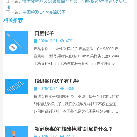
上一篇:
微生物样品常温采集保存套装–粪便/肠道/生殖道/皮肤/土
壤
下一篇:
基因检测DNA海绵拭子
相关推荐
口腔拭子
2020/12/21
4791
产品名称：一次性采样拭子 产品型号：CY-98000 产
品规格： 型号 采样头直径±0.3mm 采样头长度±5mm
手柄直径±1mm 手柄连接杆长度±5mm 连接杆直径
±0.3mm 总长度±5mm 包装规格 支/盒 CY-9...
植绒采样拭子有几种
2020/10/24
4358
植绒采样拭子有哪些种类、类型、型号？ 目前我们有
5种植绒采样拭子，我们的植绒采样拭子不仅在全国
范围内得到认可，在国外也是大范围获得好评的，以
下是我们公司的几种植绒采样拭子类型： ①、CY-
93050型号...
新冠病毒的“核酸检测”到底是什么？
2020/12/04
22135