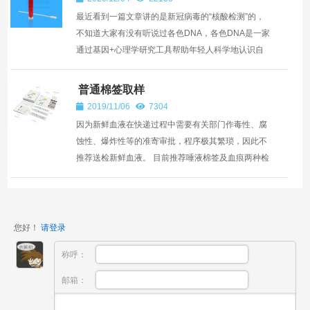
最近看到一篇文章讲的是新冠病毒的“核酸检测”的，
不知道大家有没有听说过各色DNA，各色DNA是一家
通过基因+心理学研究工具帮助年轻人科学地认识自
己的商业型研究机构。只需要2ml唾液，一次检测，
就能获得超20万字...
普通棉签取样
2019/11/06
7304
因为新鲜血液在快递过程中需要有关部门作毒性、腐
蚀性、爆炸性等的准寄审批，程序极其繁琐，因此不
推荐送检新鲜血液。 目前推荐唾液棉签及血痕两种检
测材料。 本公司免费提供专业唾液样品采样包。客户
在下...
您好！
请登录
称呼：
邮箱：