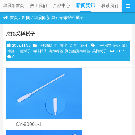
新闻资讯
华晨阳首页
关于我们
产品中心
联系我们
首页
/
新闻
/
华晨阳新闻
/
海绵采样拭子
海绵采样拭子
2018/11/29
华晨阳新闻
技术
新闻
案例
PVA棉签
医疗海绵
棉签
口腔拭子
海绵拭子
海绵棉签
聚氨酯海绵棉签
采样拭子
7077
0
CY-90001-1