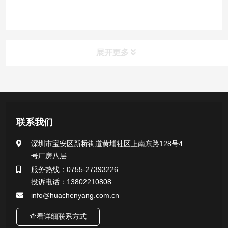
展开更多
产品中心
医用无菌采样拭子系列
联系我们
一次性使用采样器系列
深圳市宝安区新桥街道黄埔社区上南东路128号4
号厂房八层
微生物样本保存液（通用运输传媒介质）系列
服务热线：0755-27393226
投诉电话：13802210808
核酸（DNA&RNA）样本采集与保存套装系列
info@huachenyang.com.cn
查看详细联系方式
唾液样本采集装置系列