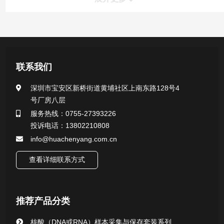
产品中心
医用无菌采样拭子系列
联系我们
一次性使用采样器系列
深圳市宝安区新桥街道黄埔社区上南东路128号4
号厂房八层
微生物样本保存液（通用运输传媒介质）系列
服务热线：0755-27393226
投诉电话：13802210808
核酸（DNA&RNA）样本采集与保存套装系列
info@huachenyang.com.cn
查看详细联系方式
唾液样本采集装置系列
核酸提取或纯化试剂
推荐产品分类
CHG消毒棉签系列
核酸（DNA或RNA）样本采集与保存套装系列