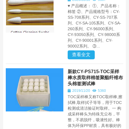
♥ 产品概述： ①、产品名称：
棉签 ②、产品规格型号：CY-
SS-708系列、CY-SS-707系
列、CY-SA-105系列、CY-SA-
260系列、CY-96000系列、
CY-93050系列、CY-98000系
列、CY-90001系列、CY-
90002系列。 ③...
查看全文
新款CY-PS715-TOC采样
棒水质取样棉签聚酯纤维布
头棉签测试棒
2019/11/20
5360
TOC采样棒又称TOC取样棒,擦
拭棒,取样拭子等等，用于TOC
检测或清洁验证时取样。一 构
成采样棒头为特殊无尘布，平
整，不易脱纤，吸液性好。棒
体为环保PP材质，具有极好的