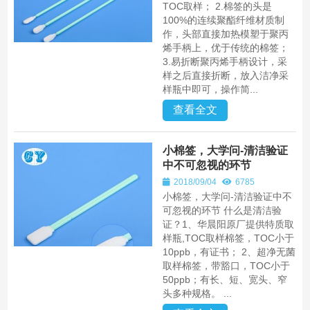
TOC取样； 2.棉签的头是
100%的连续聚酯纤维材质制
作，头部直接加热模塑于聚丙
烯手柄上，优于传统的棉签；
3.易折断聚丙烯手柄设计，采
样之后直接折断，放入洁净采
样瓶中即可，操作简...
查看全文
小棉签，大学问-清洁验证
中不可忽视的环节
2018/09/04
6785
小棉签，大学问-清洁验证中不
可忽视的环节 什么是清洁验
证？1、华晨阳原厂提供特质取
样瓶,TOC取样棉签，TOC小于
10ppb，有证书； 2、超净无菌
取样棉签，带豁口，TOC小于
50ppb；有长、短、宽头、窄
头多种规格。 ...