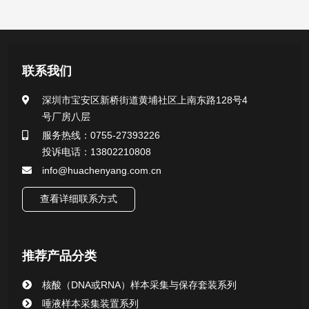
产品中心
医用无菌采样拭子系列
联系我们
一次性使用采样器系列
深圳市宝安区新桥街道黄埔社区上南东路128号4
号厂房八层
微生物样本保存液（通用运输传媒介质）系列
服务热线：0755-27393226
投诉电话：13802210808
核酸（DNA&RNA）样本采集与保存套装系列
info@huachenyang.com.cn
查看详细联系方式
唾液样本采集装置系列
核酸提取或纯化试剂
推荐产品分类
CHG消毒棉签系列
核酸（DNA或RNA）样本采集与保存套装系列
唾液样本采集装置系列