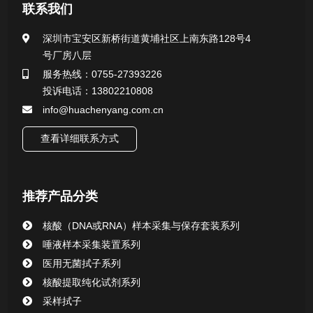
医用无菌采样拭子系列
联系我们
一次性使用采样器系列
深圳市宝安区新桥街道黄埔社区上南东路128号4
号厂房八层
微生物样本保存液（通用运输传媒介质）系列
服务热线：0755-27393226
投诉电话：13802210808
核酸（DNA&RNA）样本采集与保存套装系列
info@huachenyang.com.cn
查看详细联系方式
唾液样本采集装置系列
核酸提取或纯化试剂
推荐产品分类
CHG消毒棉签系列
核酸（DNA或RNA）样本采集与保存套装系列
唾液样本采集装置系列
清洁验证棉签系列
医用无菌拭子系列
核酸提取纯化试剂系列
动物检测试剂
采样拭子