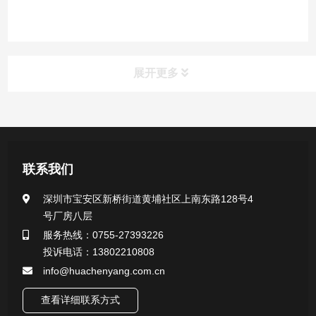
展开更多
产品中心
医用无菌采样拭子系列
联系我们
一次性使用采样器系列
深圳市宝安区新桥街道黄埔社区上南东路128号4
号厂房八层
微生物样本保存液（通用运输传媒介质）系列
服务热线：0755-27393226
投诉电话：13802210808
核酸（DNA&RNA）样本采集与保存套装系列
info@huachenyang.com.cn
查看详细联系方式
唾液样本采集装置系列