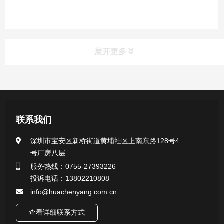
展开更多
产品中心
医用无菌采样拭子系列
联系我们
一次性使用采样器系列
深圳市宝安区新桥街道黄埔社区上南东路128号4
号厂房八层
微生物样本保存液（通用运输传媒介质）系列
服务热线：0755-27393226
投诉电话：13802210808
核酸（DNA&RNA）样本采集与保存套装系列
info@huachenyang.com.cn
查看详细联系方式
唾液样本采集装置系列