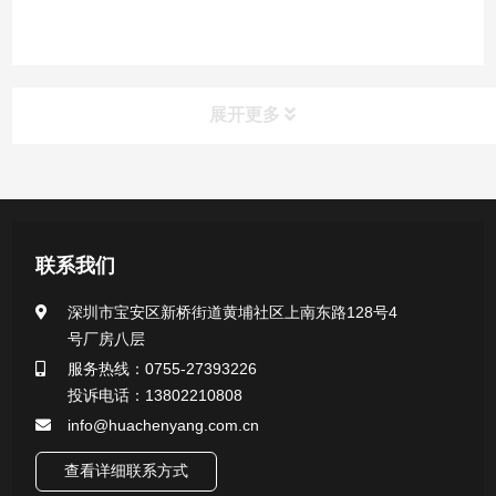
展开更多
产品中心
医用无菌采样拭子系列
联系我们
一次性使用采样器系列
深圳市宝安区新桥街道黄埔社区上南东路128号4
号厂房八层
微生物样本保存液（通用运输传媒介质）系列
服务热线：0755-27393226
投诉电话：13802210808
核酸（DNA&RNA）样本采集与保存套装系列
info@huachenyang.com.cn
查看详细联系方式
唾液样本采集装置系列