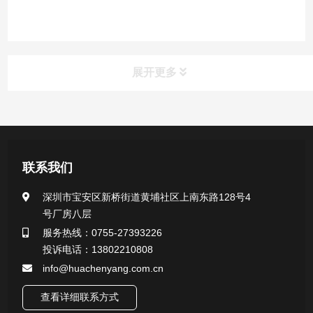
展开更多
产品中心
医用无菌采样拭子系列
联系我们
一次性使用采样器系列
深圳市宝安区新桥街道黄埔社区上南东路128号4
号厂房八层
微生物样本保存液（通用运输传媒介质）系列
服务热线：0755-27393226
投诉电话：13802210808
核酸（DNA&RNA）样本采集与保存套装系列
info@huachenyang.com.cn
查看详细联系方式
唾液样本采集装置系列