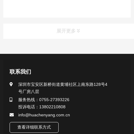
展开更多
产品中心
医用无菌采样拭子系列
联系我们
一次性使用采样器系列
深圳市宝安区新桥街道黄埔社区上南东路128号4
号厂房八层
微生物样本保存液（通用运输传媒介质）系列
服务热线：0755-27393226
投诉电话：13802210808
核酸（DNA&RNA）样本采集与保存套装系列
info@huachenyang.com.cn
查看详细联系方式
唾液样本采集装置系列