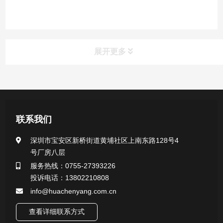
展开更多
产品中心
医用无菌采样拭子系列
联系我们
一次性使用采样器系列
深圳市宝安区新桥街道黄埔社区上南东路128号4
号厂房八层
微生物样本保存液（通用运输传媒介质）系列
服务热线：0755-27393226
投诉电话：13802210808
核酸（DNA&RNA）样本采集与保存套装系列
info@huachenyang.com.cn
查看详细联系方式
唾液样本采集装置系列