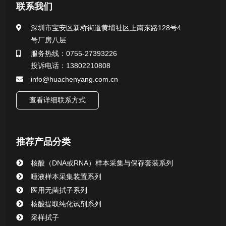
医用无菌采样拭子系列
联系我们
一次性使用采样器系列
深圳市宝安区新桥街道黄埔社区上南东路128号4
号厂房八层
微生物样本保存液（通用运输传媒介质）系列
服务热线：0755-27393226
投诉电话：13802210808
核酸（DNA&RNA）样本采集与保存套装系列
info@huachenyang.com.cn
查看详细联系方式
唾液样本采集装置系列
核酸提取或纯化试剂
推荐产品分类
CHG消毒棉签系列
核酸（DNA或RNA）样本采集与保存套装系列
唾液样本采集装置系列
清洁验证棉签系列
医用无菌拭子系列
核酸提取纯化试剂系列
动物检测试剂
采样拭子