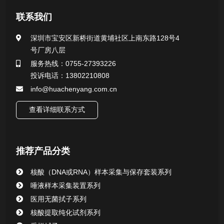
医用无菌采样拭子系列
联系我们
一次性使用采样器系列
深圳市宝安区新桥街道黄埔社区上南东路128号4
号厂房八层
微生物样本保存液（通用运输传媒介质）系列
服务热线：0755-27393226
投诉电话：13802210808
核酸（DNA&RNA）样本采集与保存套装系列
info@huachenyang.com.cn
查看详细联系方式
唾液样本采集装置系列
核酸提取或纯化试剂
推荐产品分类
CHG消毒棉签系列
核酸（DNA或RNA）样本采集与保存套装系列
唾液样本采集装置系列
清洁验证棉签系列
医用无菌拭子系列
核酸提取纯化试剂系列
动物检测试剂