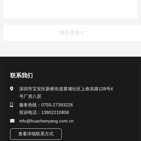
展开更多
产品中心
医用无菌采样拭子系列
联系我们
一次性使用采样器系列
深圳市宝安区新桥街道黄埔社区上南东路128号4
号厂房八层
微生物样本保存液（通用运输传媒介质）系列
服务热线：0755-27393226
投诉电话：13802210808
核酸（DNA&RNA）样本采集与保存套装系列
info@huachenyang.com.cn
查看详细联系方式
唾液样本采集装置系列