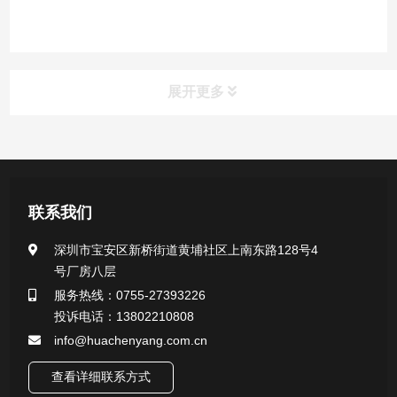
展开更多
产品中心
医用无菌采样拭子系列
联系我们
一次性使用采样器系列
深圳市宝安区新桥街道黄埔社区上南东路128号4
号厂房八层
微生物样本保存液（通用运输传媒介质）系列
服务热线：0755-27393226
投诉电话：13802210808
核酸（DNA&RNA）样本采集与保存套装系列
info@huachenyang.com.cn
查看详细联系方式
唾液样本采集装置系列