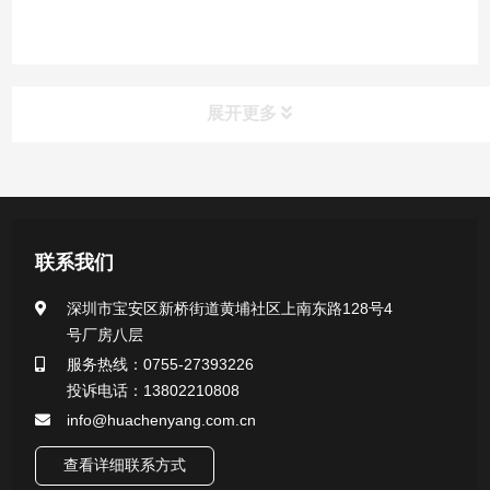
展开更多
产品中心
医用无菌采样拭子系列
联系我们
一次性使用采样器系列
深圳市宝安区新桥街道黄埔社区上南东路128号4
号厂房八层
微生物样本保存液（通用运输传媒介质）系列
服务热线：0755-27393226
投诉电话：13802210808
核酸（DNA&RNA）样本采集与保存套装系列
info@huachenyang.com.cn
查看详细联系方式
唾液样本采集装置系列