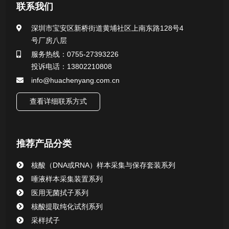
医用无菌采样拭子系列
联系我们
一次性使用采样器系列
深圳市宝安区新桥街道黄埔社区上南东路128号4
号厂房八层
微生物样本保存液（通用运输传媒介质）系列
服务热线：0755-27393226
投诉电话：13802210808
核酸（DNA&RNA）样本采集与保存套装系列
info@huachenyang.com.cn
查看详细联系方式
唾液样本采集装置系列
核酸提取或纯化试剂
推荐产品分类
CHG消毒棉签系列
核酸（DNA或RNA）样本采集与保存套装系列
唾液样本采集装置系列
清洁验证棉签系列
医用无菌拭子系列
核酸提取纯化试剂系列
动物检测试剂
采样拭子