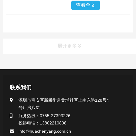
查看全文
展开更多
产品中心
医用无菌采样拭子系列
联系我们
一次性使用采样器系列
深圳市宝安区新桥街道黄埔社区上南东路128号4
号厂房八层
微生物样本保存液（通用运输传媒介质）系列
服务热线：0755-27393226
投诉电话：13802210808
核酸（DNA&RNA）样本采集与保存套装系列
info@huachenyang.com.cn