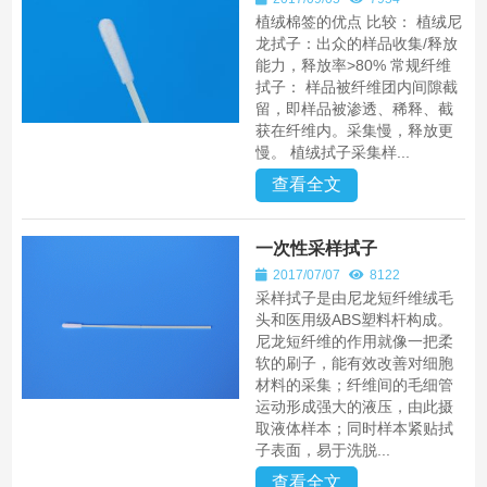
植绒棉签的优点 比较： 植绒尼
龙拭子：出众的样品收集/释放
能力，释放率>80% 常规纤维
拭子： 样品被纤维团内间隙截
留，即样品被渗透、稀释、截
获在纤维内。采集慢，释放更
慢。 植绒拭子采集样...
查看全文
一次性采样拭子
2017/07/07
8122
采样拭子是由尼龙短纤维绒毛
头和医用级ABS塑料杆构成。
尼龙短纤维的作用就像一把柔
软的刷子，能有效改善对细胞
材料的采集；纤维间的毛细管
运动形成强大的液压，由此摄
取液体样本；同时样本紧贴拭
子表面，易于洗脱...
查看全文