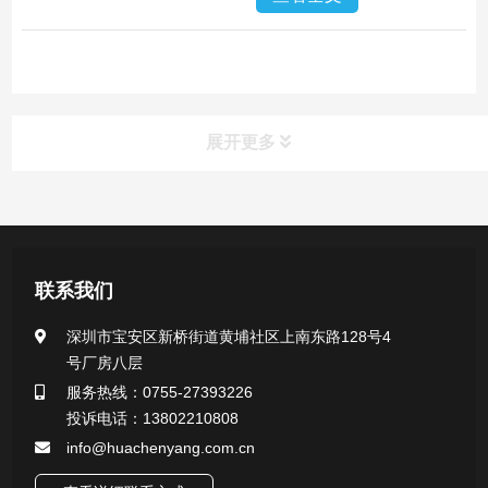
展开更多
产品中心
医用无菌采样拭子系列
联系我们
一次性使用采样器系列
深圳市宝安区新桥街道黄埔社区上南东路128号4
号厂房八层
微生物样本保存液（通用运输传媒介质）系列
服务热线：0755-27393226
投诉电话：13802210808
核酸（DNA&RNA）样本采集与保存套装系列
info@huachenyang.com.cn