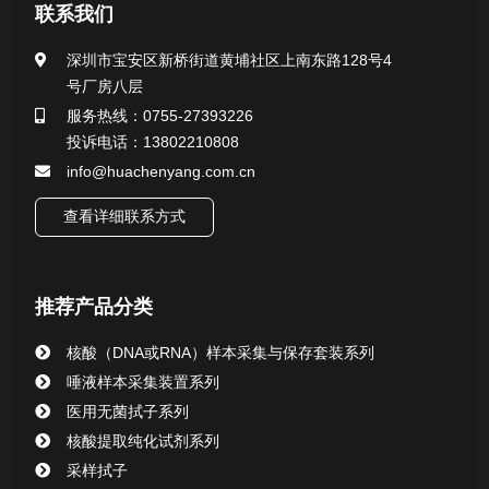
医用无菌采样拭子系列
联系我们
一次性使用采样器系列
深圳市宝安区新桥街道黄埔社区上南东路128号4
号厂房八层
微生物样本保存液（通用运输传媒介质）系列
服务热线：0755-27393226
投诉电话：13802210808
核酸（DNA&RNA）样本采集与保存套装系列
info@huachenyang.com.cn
查看详细联系方式
唾液样本采集装置系列
核酸提取或纯化试剂
推荐产品分类
CHG消毒棉签系列
核酸（DNA或RNA）样本采集与保存套装系列
唾液样本采集装置系列
清洁验证棉签系列
医用无菌拭子系列
核酸提取纯化试剂系列
动物检测试剂
采样拭子