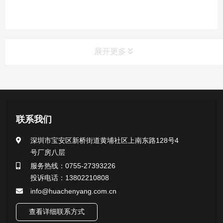
展开更多
产品中心
医用无菌采样拭子系列
联系我们
一次性使用采样器系列
深圳市宝安区新桥街道黄埔社区上南东路128号4
号厂房八层
微生物样本保存液（通用运输传媒介质）系列
服务热线：0755-27393226
投诉电话：13802210808
核酸（DNA&RNA）样本采集与保存套装系列
info@huachenyang.com.cn
查看详细联系方式
唾液样本采集装置系列