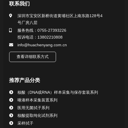
医用无菌采样拭子系列
联系我们
一次性使用采样器系列
深圳市宝安区新桥街道黄埔社区上南东路128号4
号厂房八层
微生物样本保存液（通用运输传媒介质）系列
服务热线：0755-27393226
投诉电话：13802210808
核酸（DNA&RNA）样本采集与保存套装系列
info@huachenyang.com.cn
查看详细联系方式
唾液样本采集装置系列
核酸提取或纯化试剂
推荐产品分类
CHG消毒棉签系列
核酸（DNA或RNA）样本采集与保存套装系列
唾液样本采集装置系列
清洁验证棉签系列
医用无菌拭子系列
核酸提取纯化试剂系列
动物检测试剂
采样拭子