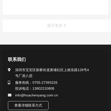
展开更多
产品中心
医用无菌采样拭子系列
联系我们
一次性使用采样器系列
深圳市宝安区新桥街道黄埔社区上南东路128号4
号厂房八层
微生物样本保存液（通用运输传媒介质）系列
服务热线：0755-27393226
投诉电话：13802210808
核酸（DNA&RNA）样本采集与保存套装系列
info@huachenyang.com.cn
查看详细联系方式
唾液样本采集装置系列