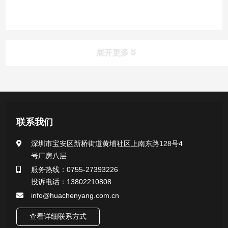
展开更多
产品中心
医用无菌采样拭子系列
联系我们
一次性使用采样器系列
深圳市宝安区新桥街道黄埔社区上南东路128号4
号厂房八层
微生物样本保存液（通用运输传媒介质）系列
服务热线：0755-27393226
投诉电话：13802210808
核酸（DNA&RNA）样本采集与保存套装系列
info@huachenyang.com.cn
查看详细联系方式
唾液样本采集装置系列