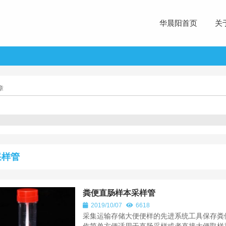
华晨阳首页
关
章
采样管
粪便直肠样本采样管
2019/10/07
6618
采集运输存储大便便样的先进系统工具保存粪