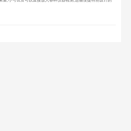
采集,小号试管可以直接放入各种仪器检测,运输便捷特别设计的