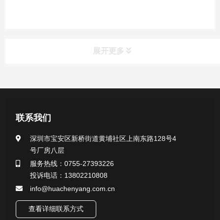
展开更多
产品中心
医用无菌采样拭子系列
联系我们
一次性使用采样器系列
深圳市宝安区新桥街道黄埔社区上南东路128号4
号厂房八层
微生物样本保存液（通用运输传媒介质）系列
服务热线：0755-27393226
投诉电话：13802210808
核酸（DNA&RNA）样本采集与保存套装系列
info@huachenyang.com.cn
查看详细联系方式
唾液样本采集装置系列