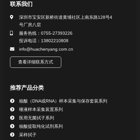
医用无菌采样拭子系列
联系我们
一次性使用采样器系列
深圳市宝安区新桥街道黄埔社区上南东路128号4
号厂房八层
微生物样本保存液（通用运输传媒介质）系列
服务热线：0755-27393226
投诉电话：13802210808
核酸（DNA&RNA）样本采集与保存套装系列
info@huachenyang.com.cn
查看详细联系方式
唾液样本采集装置系列
核酸提取或纯化试剂
推荐产品分类
CHG消毒棉签系列
核酸（DNA或RNA）样本采集与保存套装系列
唾液样本采集装置系列
清洁验证棉签系列
医用无菌拭子系列
核酸提取纯化试剂系列
动物检测试剂
采样拭子