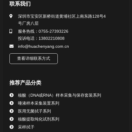
医用无菌采样拭子系列
联系我们
一次性使用采样器系列
深圳市宝安区新桥街道黄埔社区上南东路128号4
号厂房八层
微生物样本保存液（通用运输传媒介质）系列
服务热线：0755-27393226
投诉电话：13802210808
核酸（DNA&RNA）样本采集与保存套装系列
info@huachenyang.com.cn
查看详细联系方式
唾液样本采集装置系列
核酸提取或纯化试剂
推荐产品分类
CHG消毒棉签系列
核酸（DNA或RNA）样本采集与保存套装系列
唾液样本采集装置系列
清洁验证棉签系列
医用无菌拭子系列
核酸提取纯化试剂系列
动物检测试剂
采样拭子