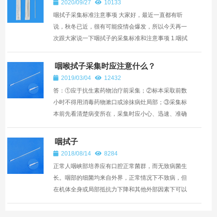
2020/09/27
10133
咽拭子采集标准注意事项 大家好，最近一直都有听
说，秋冬已近，很有可能疫情会爆发，所以今天再一
次跟大家说一下咽拭子的采集标准和注意事项 1.咽拭
子的概念： 咽拭子标本：就是用医用的棉签，从人体
的咽部...
咽喉拭子采集时应注意什么？
2019/03/04
12432
答：①应于抗生素药物治疗前采集；②标本采取前数
小时不得用消毒药物漱口或涂抹病灶局部；③采集标
本前先看清楚病变所在，采集时应小心、迅速、准确
地在采集部位采取，避免触及舌、口腔黏膜，以防污
染；④疑为白喉...
咽拭子
2018/08/14
8284
正常人咽峡部培养应有口腔正常菌群，而无致病菌生
长。咽部的细菌均来自外界，正常情况下不致病，但
在机体全身或局部抵抗力下降和其他外部因素下可以
出现感染等而导致疾病。因此，咽部拭子细菌培养能
分离出致病菌...