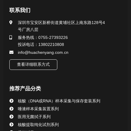
产品中心
联系我们
医用无菌采样拭子系列
深圳市宝安区新桥街道黄埔社区上南东路128号4
号厂房八层
一次性使用采样器系列
服务热线：0755-27393226
投诉电话：13802210808
微生物样本保存液（通用运输传媒介质）系列
info@huachenyang.com.cn
核酸（DNA&RNA）样本采集与保存套装系列
查看详细联系方式
唾液样本采集装置系列
推荐产品分类
核酸提取或纯化试剂
核酸（DNA或RNA）样本采集与保存套装系列
CHG消毒棉签系列
唾液样本采集装置系列
医用无菌拭子系列
清洁验证棉签系列
核酸提取纯化试剂系列