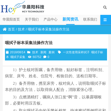
新闻资讯
华晨阳首页
关于我们
产品中心
联系我们
首页
/
技术
/
咽拭子标本采集法操作方法
咽拭子标本采集法操作方法
2018/08/14
技术
新闻
案例
一次性使用采样拭子
咽拭子标
本
咽拭子采集
60752
0
1）护士核对医嘱，备齐用物，贴好标签，注明科别、
病室、床号、姓名、住院号、检验目的、送检日期等。
2）备齐用物，携至床旁，核对病人，说明取咽拭子标
本的目的及方法，以取得病人配合，消除紧张心理。
3）点燃酒精灯，嘱病人张口发“啊”音，以暴露咽喉
部，必要时用压舌板。
4）取出咽拭子中的无菌长棉签，快速擦拭两侧腭弓和