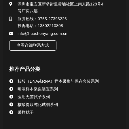
深圳市宝安区新桥街道黄埔社区上南东路128号4
号厂房八层
一次性使用采样器系列
服务热线：0755-27393226
投诉电话：13802210808
微生物样本保存液（通用运输传媒介质）系列
info@huachenyang.com.cn
核酸（DNA&RNA）样本采集与保存套装系列
查看详细联系方式
唾液样本采集装置系列
推荐产品分类
核酸提取或纯化试剂
核酸（DNA或RNA）样本采集与保存套装系列
CHG消毒棉签系列
唾液样本采集装置系列
医用无菌拭子系列
清洁验证棉签系列
核酸提取纯化试剂系列
采样拭子
动物检测试剂