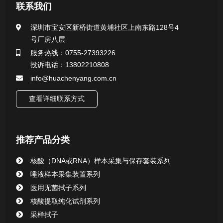
医用无菌采样拭子系列
联系我们
一次性使用采样器系列
深圳市宝安区新桥街道黄埔社区上南东路128号4
号厂房八层
微生物样本保存液（通用运输传媒介质）系列
服务热线：0755-27393226
投诉电话：13802210808
核酸（DNA&RNA）样本采集与保存套装系列
info@huachenyang.com.cn
查看详细联系方式
唾液样本采集装置系列
核酸提取或纯化试剂
推荐产品分类
CHG消毒棉签系列
核酸（DNA或RNA）样本采集与保存套装系列
唾液样本采集装置系列
清洁验证棉签系列
医用无菌拭子系列
核酸提取纯化试剂系列
动物检测试剂
采样拭子