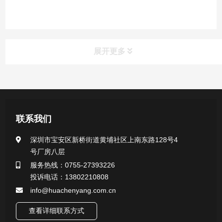
展开更多
产品中心
医用无菌采样拭子系列
联系我们
一次性使用采样器系列
深圳市宝安区新桥街道黄埔社区上南东路128号4
号厂房八层
微生物样本保存液（通用运输传媒介质）系列
服务热线：0755-27393226
投诉电话：13802210808
核酸（DNA&RNA）样本采集与保存套装系列
info@huachenyang.com.cn
查看详细联系方式
唾液样本采集装置系列