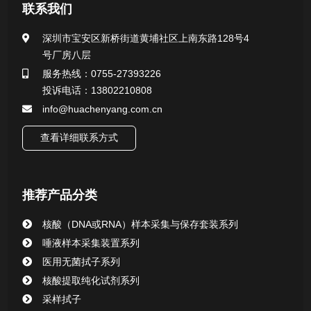
医用无菌采样拭子系列
联系我们
一次性使用采样器系列
深圳市宝安区新桥街道黄埔社区上南东路128号4
号厂房八层
微生物样本保存液（通用运输传媒介质）系列
服务热线：0755-27393226
投诉电话：13802210808
核酸（DNA&RNA）样本采集与保存套装系列
info@huachenyang.com.cn
查看详细联系方式
唾液样本采集装置系列
核酸提取或纯化试剂
推荐产品分类
CHG消毒棉签系列
核酸（DNA或RNA）样本采集与保存套装系列
唾液样本采集装置系列
清洁验证棉签系列
医用无菌拭子系列
核酸提取纯化试剂系列
动物检测试剂
采样拭子