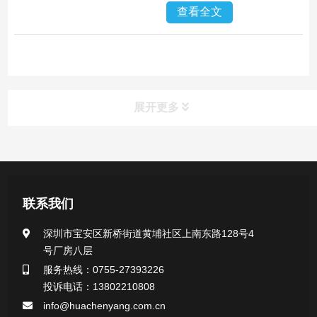
查看全文
展开更多
产品中心
医用无菌采样拭子系列
联系我们
一次性使用采样器系列
深圳市宝安区新桥街道黄埔社区上南东路128号4
号厂房八层
微生物样本保存液（通用运输传媒介质）系列
服务热线：0755-27393226
投诉电话：13802210808
核酸（DNA&RNA）样本采集与保存套装系列
info@huachenyang.com.cn