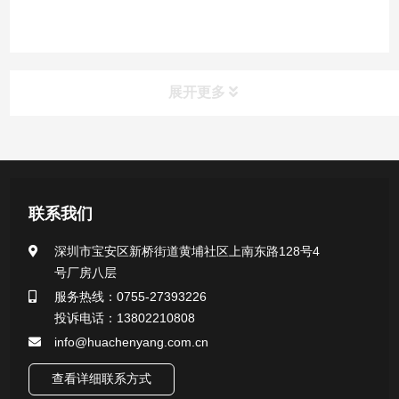
展开更多
产品中心
医用无菌采样拭子系列
联系我们
一次性使用采样器系列
深圳市宝安区新桥街道黄埔社区上南东路128号4
号厂房八层
微生物样本保存液（通用运输传媒介质）系列
服务热线：0755-27393226
投诉电话：13802210808
核酸（DNA&RNA）样本采集与保存套装系列
info@huachenyang.com.cn
查看详细联系方式
唾液样本采集装置系列