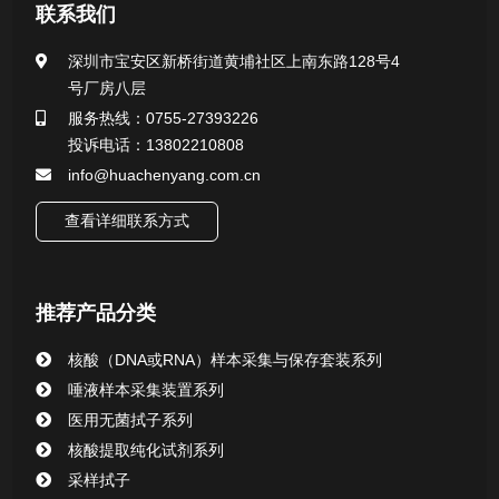
医用无菌采样拭子系列
联系我们
一次性使用采样器系列
深圳市宝安区新桥街道黄埔社区上南东路128号4
号厂房八层
微生物样本保存液（通用运输传媒介质）系列
服务热线：0755-27393226
投诉电话：13802210808
核酸（DNA&RNA）样本采集与保存套装系列
info@huachenyang.com.cn
查看详细联系方式
唾液样本采集装置系列
核酸提取或纯化试剂
推荐产品分类
CHG消毒棉签系列
核酸（DNA或RNA）样本采集与保存套装系列
唾液样本采集装置系列
清洁验证棉签系列
医用无菌拭子系列
核酸提取纯化试剂系列
动物检测试剂
采样拭子