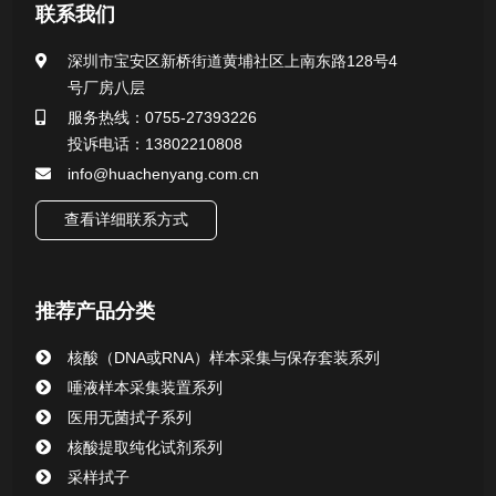
医用无菌采样拭子系列
联系我们
一次性使用采样器系列
深圳市宝安区新桥街道黄埔社区上南东路128号4
号厂房八层
微生物样本保存液（通用运输传媒介质）系列
服务热线：0755-27393226
投诉电话：13802210808
核酸（DNA&RNA）样本采集与保存套装系列
info@huachenyang.com.cn
查看详细联系方式
唾液样本采集装置系列
核酸提取或纯化试剂
推荐产品分类
CHG消毒棉签系列
核酸（DNA或RNA）样本采集与保存套装系列
唾液样本采集装置系列
清洁验证棉签系列
医用无菌拭子系列
核酸提取纯化试剂系列
动物检测试剂
采样拭子