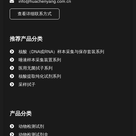
核酸（DNA&RNA）样本采集与保存套装系列
info@huachenyang.com.cn
查看详细联系方式
唾液样本采集装置系列
核酸提取或纯化试剂
推荐产品分类
CHG消毒棉签系列
核酸（DNA或RNA）样本采集与保存套装系列
唾液样本采集装置系列
清洁验证棉签系列
医用无菌拭子系列
核酸提取纯化试剂系列
动物检测试剂
采样拭子
产品分类
动物检测试剂
动物检测试剂盒