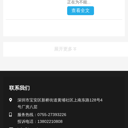
正在为不能...
查看全文
展开更多
产品中心
医用无菌采样拭子系列
联系我们
一次性使用采样器系列
深圳市宝安区新桥街道黄埔社区上南东路128号4
号厂房八层
微生物样本保存液（通用运输传媒介质）系列
服务热线：0755-27393226
投诉电话：13802210808