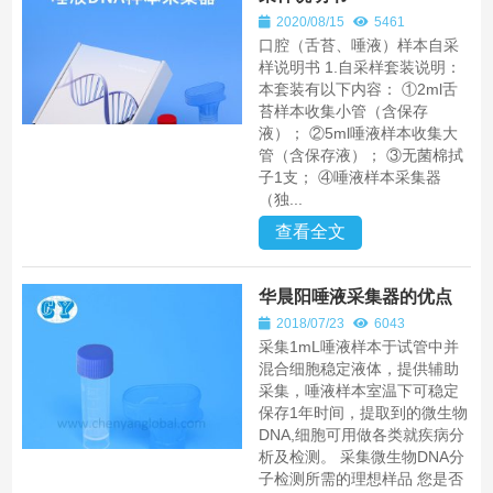
2020/08/15
5461
口腔（舌苔、唾液）样本自采
样说明书 1.自采样套装说明：
本套装有以下内容： ①2ml舌
苔样本收集小管（含保存
液）； ②5ml唾液样本收集大
管（含保存液）； ③无菌棉拭
子1支； ④唾液样本采集器
（独...
查看全文
华晨阳唾液采集器的优点
2018/07/23
6043
采集1mL唾液样本于试管中并
混合细胞稳定液体，提供辅助
采集，唾液样本室温下可稳定
保存1年时间，提取到的微生物
DNA,细胞可用做各类就疾病分
析及检测。 采集微生物DNA分
子检测所需的理想样品 您是否