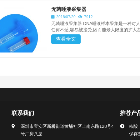
无菌唾液采集器
2018/07/20
7912
无菌唾液采集器 DNA唾液样本采集是一种对
任何不适,容易被接受,因而能最大限度的扩大基
查看全文
联系我们
推荐产
深圳市宝安区新桥街道黄埔社区上南东路128号4
核酸
号厂房八层
保存