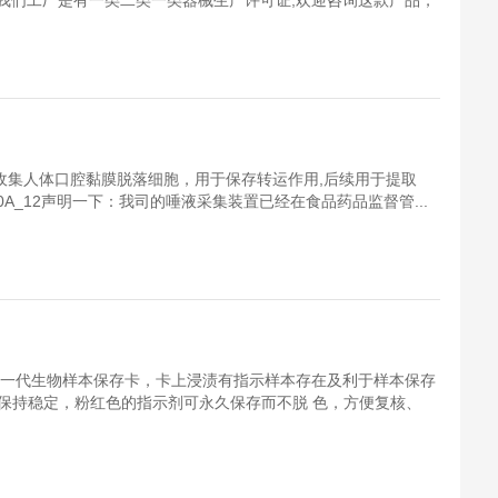
我们工厂是有一类二类一类器械生产许可证,欢迎咨询这款产品，
主要收集人体口腔黏膜脱落细胞，用于保存转运作用,后续用于提取
000A_12声明一下：我司的唾液采集装置已经在食品药品监督管...
新一代生物样本保存卡，卡上浸渍有指示样本存在及利于样本保存
本保持稳定，粉红色的指示剂可永久保存而不脱 色，方便复核、