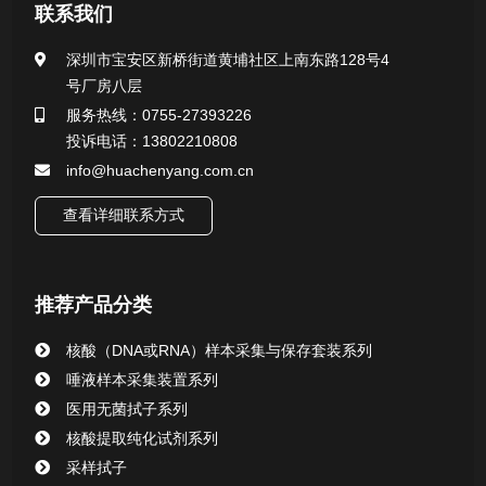
医用无菌采样拭子系列
联系我们
一次性使用采样器系列
深圳市宝安区新桥街道黄埔社区上南东路128号4
号厂房八层
微生物样本保存液（通用运输传媒介质）系列
服务热线：0755-27393226
投诉电话：13802210808
核酸（DNA&RNA）样本采集与保存套装系列
info@huachenyang.com.cn
查看详细联系方式
唾液样本采集装置系列
核酸提取或纯化试剂
推荐产品分类
CHG消毒棉签系列
核酸（DNA或RNA）样本采集与保存套装系列
唾液样本采集装置系列
清洁验证棉签系列
医用无菌拭子系列
核酸提取纯化试剂系列
动物检测试剂
采样拭子