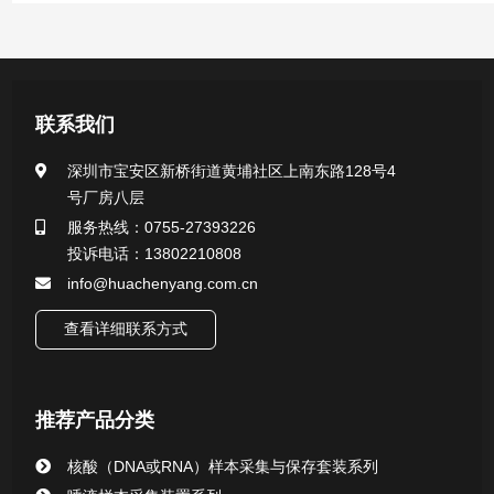
产品中心
医用无菌采样拭子系列
联系我们
一次性使用采样器系列
深圳市宝安区新桥街道黄埔社区上南东路128号4
号厂房八层
微生物样本保存液（通用运输传媒介质）系列
服务热线：0755-27393226
投诉电话：13802210808
核酸（DNA&RNA）样本采集与保存套装系列
info@huachenyang.com.cn
查看详细联系方式
唾液样本采集装置系列
核酸提取或纯化试剂
推荐产品分类
CHG消毒棉签系列
核酸（DNA或RNA）样本采集与保存套装系列