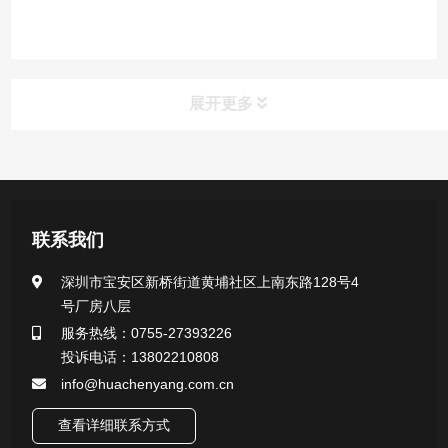
展开更多
产品中心
医用无菌采样拭子系列
联系我们
一次性使用采样器系列
深圳市宝安区新桥街道黄埔社区上南东路128号4
号厂房八层
微生物样本保存液（通用运输传媒介质）系列
服务热线：0755-27393226
投诉电话：13802210808
核酸（DNA&RNA）样本采集与保存套装系列
info@huachenyang.com.cn
查看详细联系方式
唾液样本采集装置系列