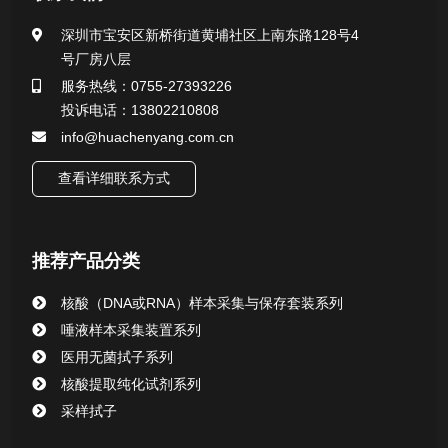
一次性使用采样器系列
深圳市宝安区新桥街道黄埔社区上南东路128号4
号厂房八层
微生物样本保存液（通用运输传媒介质）系列
服务热线：0755-27393226
投诉电话：13802210808
核酸（DNA&RNA）样本采集与保存套装系列
info@huachenyang.com.cn
查看详细联系方式
唾液样本采集装置系列
核酸提取或纯化试剂
推荐产品分类
CHG消毒棉签系列
核酸（DNA或RNA）样本采集与保存套装系列
唾液样本采集装置系列
清洁验证棉签系列
医用无菌拭子系列
核酸提取纯化试剂系列
动物检测试剂
采样拭子